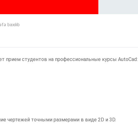
fə baxılıb
т прием студентов на профессиональные курсы AutoCad:
ние чертежей точными размерами в виде 2D и 3D.