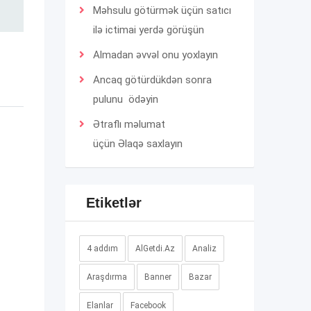
Məhsulu götürmək üçün satıcı
ilə ictimai yerdə görüşün
Almadan əvvəl onu yoxlayın
Ancaq götürdükdən sonra
pulunu ödəyin
Ətraflı məlumat
üçün
Əlaqə
saxlayın
Etiketlər
4 addım
AlGetdi.Az
Analiz
Araşdırma
Banner
Bazar
Elanlar
Facebook