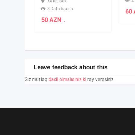
2 
Xətai
,
Bakı
3 Dəfə baxılıb
60
50
AZN
.
Leave feedback about this
Siz mütləq
daxil olmalısınız ki
rəy verəsiniz.