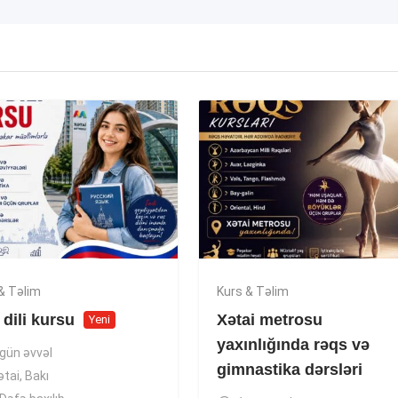
& Təlim
Kurs & Təlim
dili kursu
Xətai metrosu
Yeni
yaxınlığında rəqs və
 gün əvvəl
gimnastika dərsləri
ətai
,
Bakı