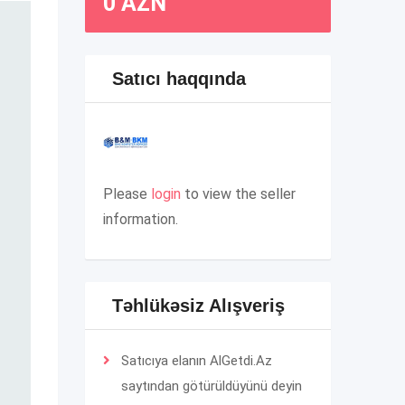
0
AZN
Satıcı haqqında
Please
login
to view the seller
information.
Təhlükəsiz Alışveriş
Satıcıya elanın AlGetdi.Az
saytından götürüldüyünü deyin