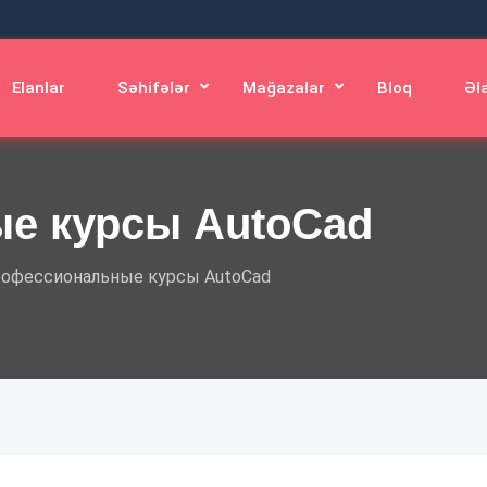
Elanlar
Səhifələr
Mağazalar
Bloq
Əl
е курсы AutoCad
офессиональные курсы AutoCad