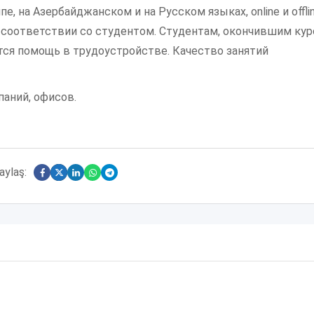
е, на Азербайджанском и на Русском языках, online и offli
 соответствии со студентом. Студентам, окончившим кур
тся помощь в трудоустройстве. Качество занятий
аний, офисов.
aylaş: