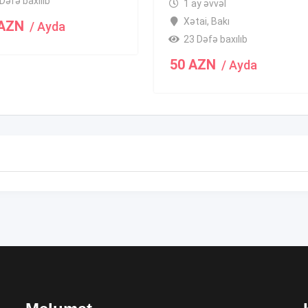
Dəfə baxılıb
1 ay əvvəl
Xətai
,
Bakı
AZN
/ Ayda
23 Dəfə baxılıb
50
AZN
/ Ayda