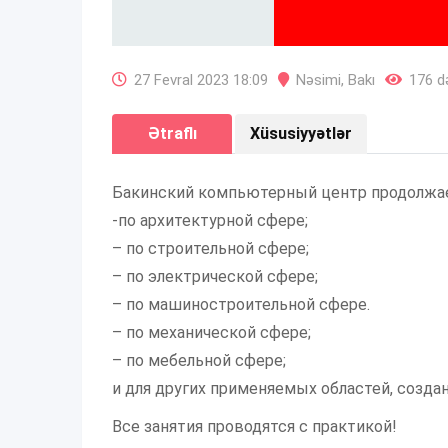
27 Fevral 2023 18:09
Nəsimi
,
Bakı
176 də
Ətraflı
Xüsusiyyətlər
Бакинский компьютерный центр продолжае
-по архитектурной сфере;
– по строительной сфере;
– по электрической сфере;
– по машиностроительной сфере.
– по механической сфере;
– по мебельной сфере;
и для других применяемых областей, созда
Все занятия проводятся с практикой!