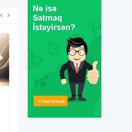
Kurs & Təlim
Xətai metrosu
yaxınlığında şahmat
hazırlığı