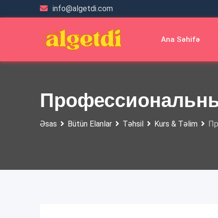
Skip
info@algetdi.com
to
content
Ana Səhifə
Профессиональны
Əsas
Bütün Elanlar
Təhsil
Kurs & Təlim
Пр