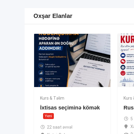
Oxşar Elanlar
Kurs & Təlim
Kurs 
İxtisas seçiminə kömək
Rus 
Yeni
5
X
22 saat əvvəl