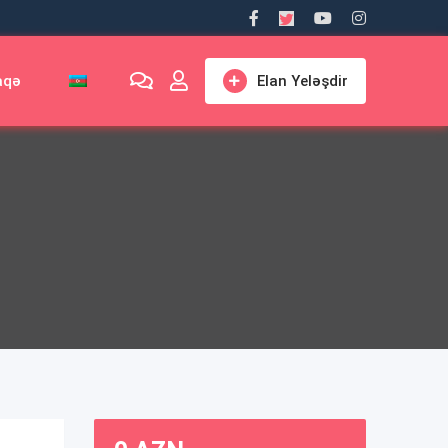
aqə
Elan Yeləşdir