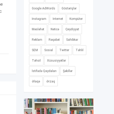
ne
Google AdWords
Göstərişlər
с
Instagram
Internet
Kompüter
Məsləhət
Nəticə
Qeydiyyat
Reklam
Rəqabət
Sahibkar
SEM
Sosial
Twitter
Təhlil
Təhsil
Xüsusiyyətlər
İstifadə Qaydaları
Şəkillər
Əlaqə
Ərzaq