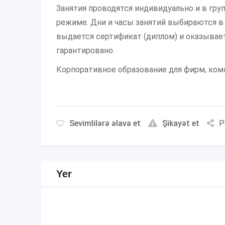
Занятия проводятся индивидуально и в групп
режиме. Дни и часы занятий выбираются в
выдается сертификат (диплом) и оказывае
гарантировано.
Корпоративное образование для фирм, комп
Sevimlilərə əlavə et
Şikayət et
P
Yer