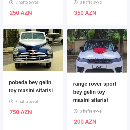
3 həftə əvvəl
3 həftə əvvəl
250
AZN
350
AZN
pobeda bey gelin
range rover sport
toy masini sifarisi
bey gelin toy
masini sifarisi
3 həftə əvvəl
750
AZN
3 həftə əvvəl
200
AZN