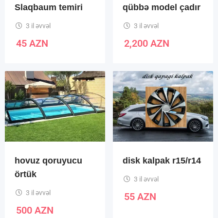
Slaqbaum temiri
qübbə model çadır
3 il əvvəl
3 il əvvəl
45
AZN
2,200
AZN
hovuz qoruyucu
disk kalpak r15/r14
örtük
3 il əvvəl
3 il əvvəl
55
AZN
500
AZN