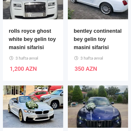
rolls royce ghost
bentley continental
white bey gelin toy
bey gelin toy
masini sifarisi
masini sifarisi
3 həftə əvvəl
3 həftə əvvəl
1,200
AZN
350
AZN