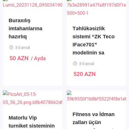
Buraxılış
imtahanlarına
Təhlükəsizlik
hazırlıq
sistemi “ZK Teco
IFace701”
3 il əvvəl
modelinin sa
50
AZN
/ Ayda
3 il əvvəl
520
AZN
Fitness və İdman
Matorlu Vip
zalları üçün
turniket sisteminin