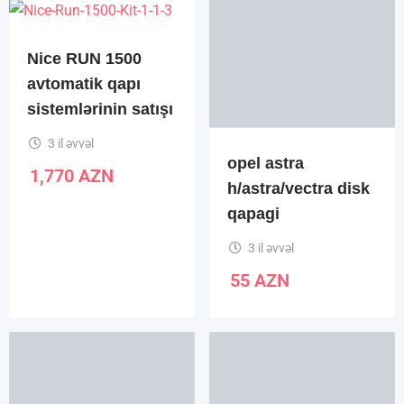
Nice RUN 1500
opel astra
avtomatik qapı
h/astra/vectra disk
sistemlərinin satışı
qapagi
3 il əvvəl
3 il əvvəl
1,770
AZN
55
AZN
Slaqbaum Life pro
3 il əvvəl
Hovuz üçün örtük
950
AZN
3 il əvvəl