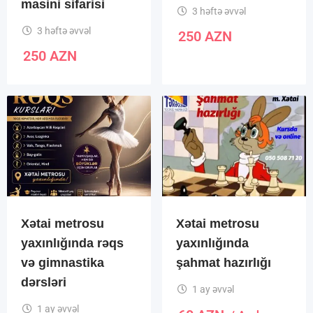
masini sifarisi
3 həftə əvvəl
3 həftə əvvəl
250
AZN
250
AZN
Xətai metrosu
Xətai metrosu
yaxınlığında rəqs
yaxınlığında
və gimnastika
şahmat hazırlığı
dərsləri
1 ay əvvəl
1 ay əvvəl