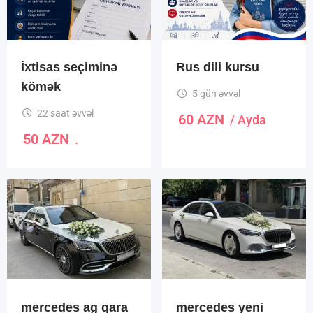
İxtisas seçiminə
Rus dili kursu
kömək
5 gün əvvəl
22 saat əvvəl
60
AZN
/ Ayda
50
AZN
.
mercedes ag qara
mercedes yeni