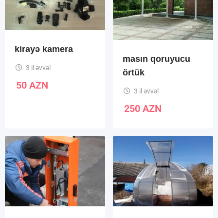
kirayə kamera
masın qoruyucu
3 il əvvəl
örtük
50
AZN
3 il əvvəl
250
AZN