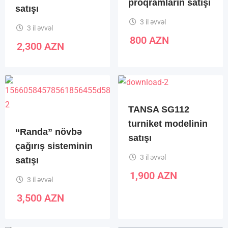
proqramların satışı
satışı
3 il əvvəl
3 il əvvəl
800
AZN
2,300
AZN
TANSA SG112
turniket modelinin
“Randa” növbə
satışı
çağırış sisteminin
3 il əvvəl
satışı
1,900
AZN
3 il əvvəl
3,500
AZN