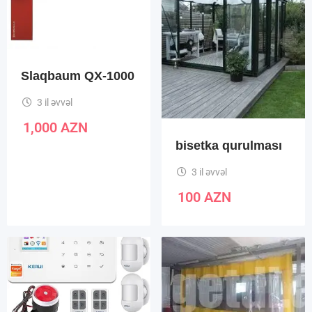
Slaqbaum QX-1000
3 il əvvəl
1,000
AZN
bisetka qurulması
3 il əvvəl
100
AZN