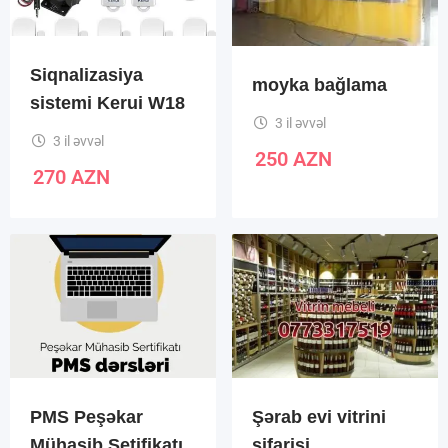
Siqnalizasiya
moyka bağlama
sistemi Kerui W18
3 il əvvəl
3 il əvvəl
250
AZN
270
AZN
PMS Peşəkar
Şərab evi vitrini
Mühasib Setifikatı
sifarişi