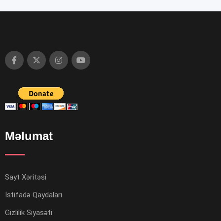
Məlumat
Sayt Xəritəsi
İstifadə Qaydaları
Gizlilik Siyasəti