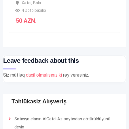
Xətai
,
Bakı
4 Dəfə baxılıb
50
AZN
.
Leave feedback about this
Siz mütləq
daxil olmalısınız ki
rəy verəsiniz.
Təhlükəsiz Alışveriş
Satıcıya elanın AlGetdi.Az saytından götürüldüyünü
deyin