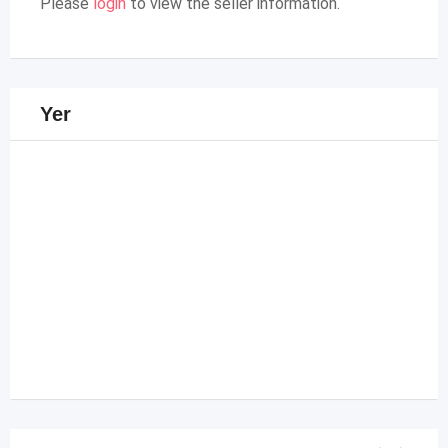
Please
login
to view the seller information.
Yer