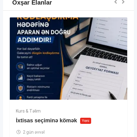
Oxşar Elanlar
Kurs & Təlim
İxtisas seçiminə kömək
Yeni
2 gün əvvəl