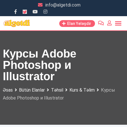
Skip
info@algetdi.com
to
content
Elan Yeləşdir
Курсы Adobe
Photoshop и
Illustrator
Əsas
Bütün Elanlar
Təhsil
Kurs & Təlim
Курсы
Adobe Photoshop и Illustrator