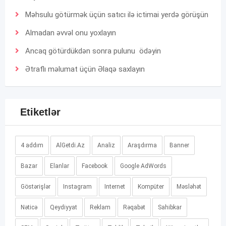
Məhsulu götürmək üçün satıcı ilə ictimai yerdə görüşün
Almadan əvvəl onu yoxlayın
Ancaq götürdükdən sonra pulunu ödəyin
Ətraflı məlumat üçün
Əlaqə
saxlayın
Etiketlər
4 addım
AlGetdi.Az
Analiz
Araşdırma
Banner
Bazar
Elanlar
Facebook
Google AdWords
Göstərişlər
Instagram
Internet
Kompüter
Məsləhət
Nəticə
Qeydiyyat
Reklam
Rəqabət
Sahibkar