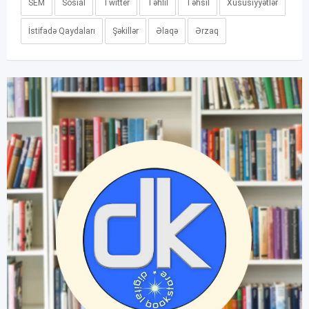
SEM
Sosial
Twitter
Təhlil
Təhsil
Xüsusiyyətlər
İstifadə Qaydaları
Şəkillər
Əlaqə
Ərzaq