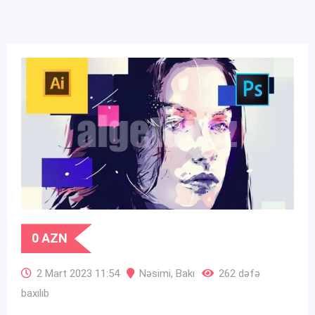
0
AZN
2 Mart 2023 11:54
Nəsimi
,
Bakı
262 dəfə
baxılıb