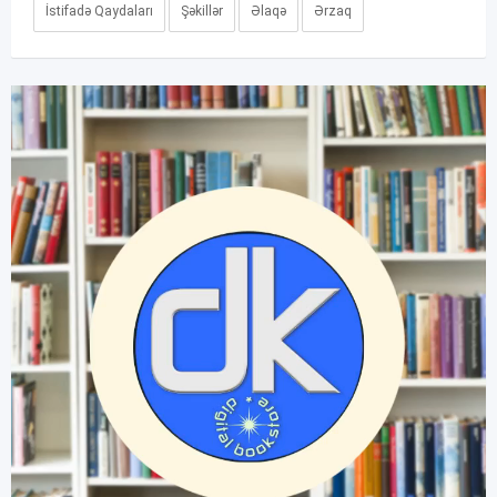
İstifadə Qaydaları
Şəkillər
Əlaqə
Ərzaq