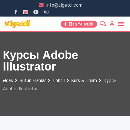
Skip
info@algetdi.com
to
content
Elan Yeləşdir
Курсы Adobe
Illustrator
Əsas
Bütün Elanlar
Təhsil
Kurs & Təlim
Курсы
Adobe Illustrator