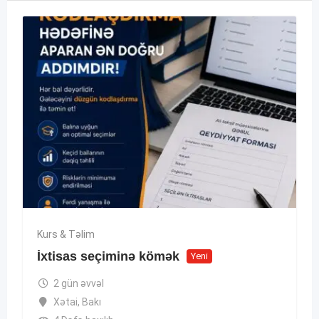
Kurs & Təlim
İxtisas seçiminə kömək
Yeni
2 gün əvvəl
Xətai
,
Bakı