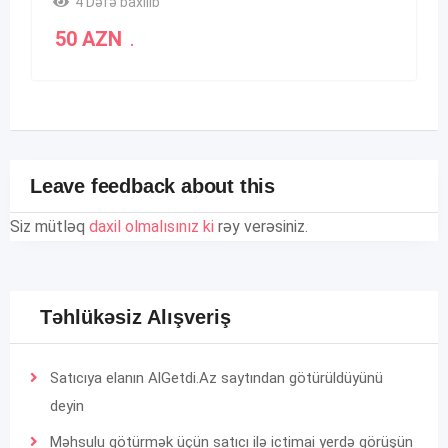
4 Dəfə baxılıb
50
AZN
.
Leave feedback about this
Siz mütləq
daxil olmalısınız ki
rəy verəsiniz.
Təhlükəsiz Alışveriş
Satıcıya elanın AlGetdi.Az saytından götürüldüyünü
deyin
Məhsulu götürmək üçün satıcı ilə ictimai yerdə görüşün