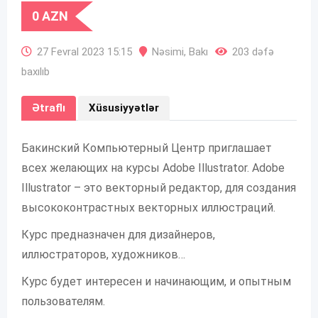
0
AZN
27 Fevral 2023 15:15
Nəsimi
,
Bakı
203 dəfə
baxılıb
Ətraflı
Xüsusiyyətlər
Бакинский Компьютерный Центр приглашает
всех желающих на курсы Adobe Illustrator. Adobe
Illustrator – это векторный редактор, для создания
высококонтрастных векторных иллюстраций.
Курс предназначен для дизайнеров,
иллюстраторов, художников…
Курс будет интересен и начинающим, и опытным
пользователям.