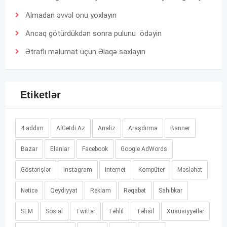
Almadan əvvəl onu yoxlayın
Ancaq götürdükdən sonra pulunu ödəyin
Ətraflı məlumat üçün
Əlaqə
saxlayın
Etiketlər
4 addım
AlGetdi.Az
Analiz
Araşdırma
Banner
Bazar
Elanlar
Facebook
Google AdWords
Göstərişlər
Instagram
Internet
Kompüter
Məsləhət
Nəticə
Qeydiyyat
Reklam
Rəqabət
Sahibkar
SEM
Sosial
Twitter
Təhlil
Təhsil
Xüsusiyyətlər