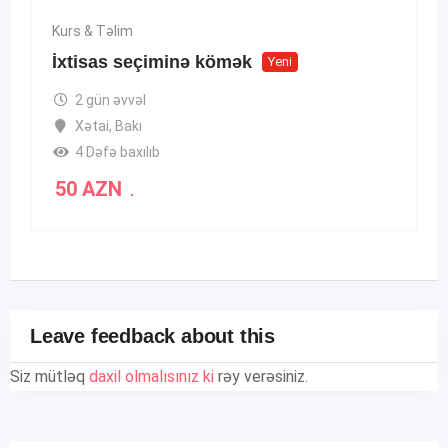
Kurs & Təlim
İxtisas seçiminə kömək
Yeni
2 gün əvvəl
Xətai
,
Bakı
4 Dəfə baxılıb
50
AZN
.
Leave feedback about this
Siz mütləq
daxil olmalısınız ki
rəy verəsiniz.