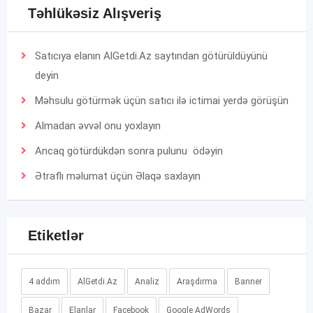
Təhlükəsiz Alışveriş
Satıcıya elanın AlGetdi.Az saytından götürüldüyünü
deyin
Məhsulu götürmək üçün satıcı ilə ictimai yerdə görüşün
Almadan əvvəl onu yoxlayın
Ancaq götürdükdən sonra pulunu ödəyin
Ətraflı məlumat üçün
Əlaqə
saxlayın
Etiketlər
4 addım
AlGetdi.Az
Analiz
Araşdırma
Banner
Bazar
Elanlar
Facebook
Google AdWords