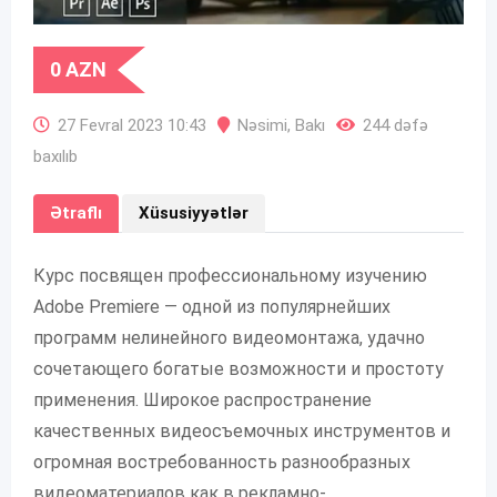
0
AZN
27 Fevral 2023 10:43
Nəsimi
,
Bakı
244 dəfə
baxılıb
Ətraflı
Xüsusiyyətlər
Курс посвящен профессиональному изучению
Adobe Premiere — одной из популярнейших
программ нелинейного видеомонтажа, удачно
сочетающего богатые возможности и простоту
применения. Широкое распространение
качественных видеосъемочных инструментов и
огромная востребованность разнообразных
видеоматериалов как в рекламно-