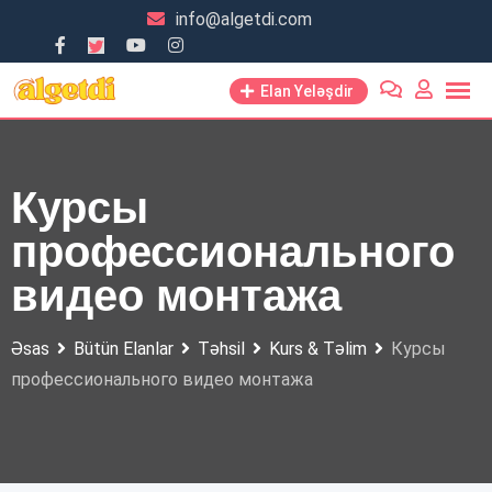
Skip
info@algetdi.com
to
content
Elan Yeləşdir
Курсы
профессионального
видео монтажа
Əsas
Bütün Elanlar
Təhsil
Kurs & Təlim
Курсы
профессионального видео монтажа