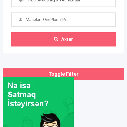
Tibbi Avadanlıq & Təchizatlar
Axtar
Toggle Filter