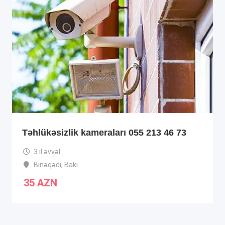
Təhlükəsizlik kameraları 055 213 46 73
3 il əvvəl
Binəqədi
,
Bakı
35
AZN