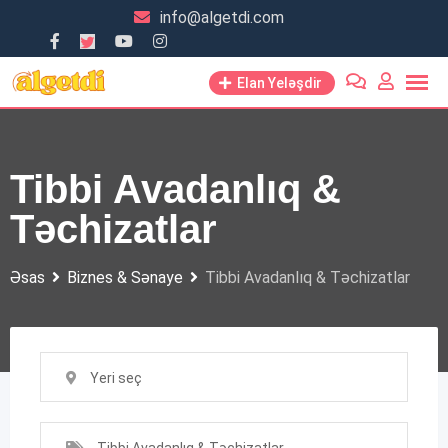
Skip
info@algetdi.com
to
content
Elan Yeləşdir
Tibbi Avadanlıq &
Təchizatlar
Əsas
Biznes & Sənaye
Tibbi Avadanlıq & Təchizatlar
Yeri seç