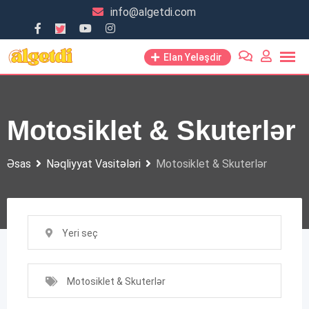
Skip
info@algetdi.com
to
content
Elan Yeləşdir
Motosiklet & Skuterlər
Əsas
Nəqliyyat Vasitələri
Motosiklet & Skuterlər
Yeri seç
Motosiklet & Skuterlər