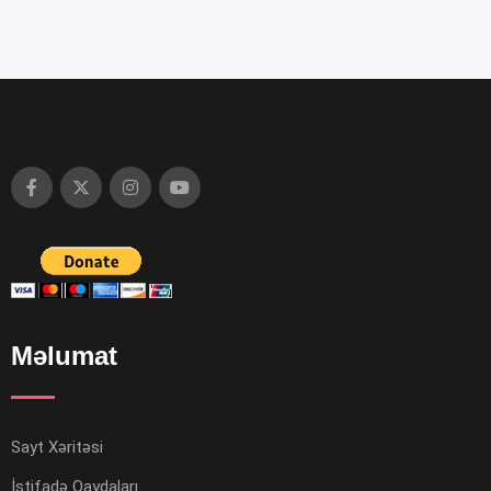
Məlumat
Sayt Xəritəsi
İstifadə Qaydaları