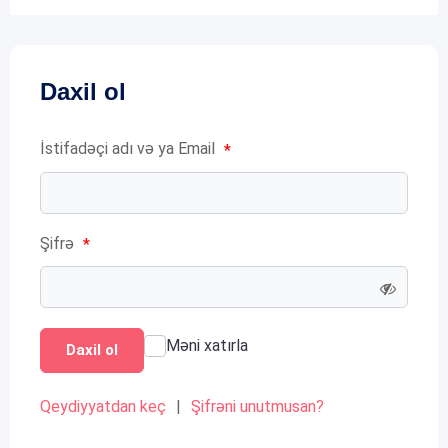
Daxil ol
İstifadəçi adı və ya Email
*
Şifrə
*
Məni xatırla
Daxil ol
Qeydiyyatdan keç
|
Şifrəni unutmusan?