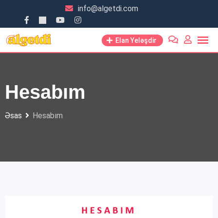
Skip
info@algetdi.com
to
content
Elan Yeləşdir
Hesabım
Əsas
Hesabım